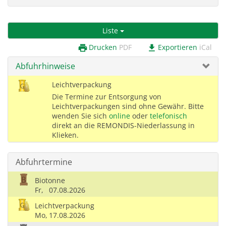
Liste
Drucken
PDF
Exportieren
iCal
print
download
Abfuhrhinweise
Leichtverpackung
Die Termine zur Entsorgung von
Leichtverpackungen sind ohne Gewähr. Bitte
wenden Sie sich
online
oder
telefonisch
direkt an die REMONDIS-Niederlassung in
Klieken.
Abfuhrtermine
Biotonne
Fr,
07.08.2026
Leichtverpackung
Mo,
17.08.2026