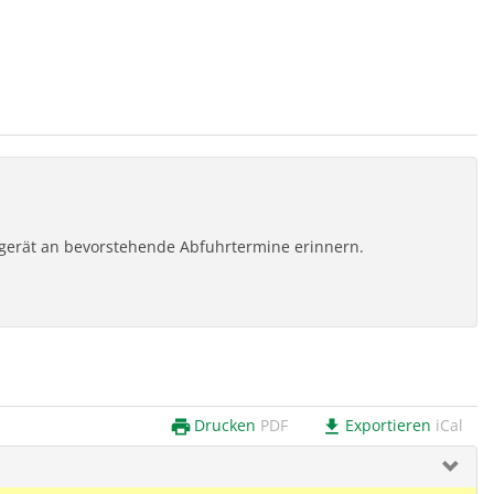
ilgerät an bevorstehende Abfuhrtermine erinnern.
Drucken
PDF
Exportieren
iCal
print
download