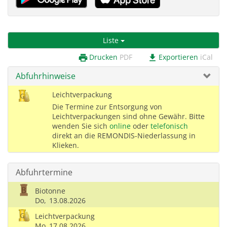
Liste
Drucken
PDF
Exportieren
iCal
print
download
Abfuhrhinweise
Leichtverpackung
Die Termine zur Entsorgung von
Leichtverpackungen sind ohne Gewähr. Bitte
wenden Sie sich
online
oder
telefonisch
direkt an die REMONDIS-Niederlassung in
Klieken.
Abfuhrtermine
Biotonne
Do,
13.08.2026
Leichtverpackung
Mo,
17.08.2026