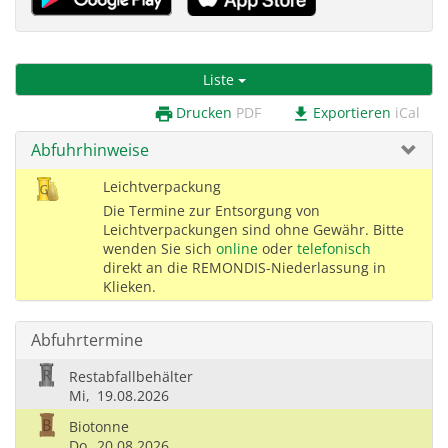
Liste
Drucken
PDF
Exportieren
iCal
print
download
Abfuhrhinweise
Leichtverpackung
Die Termine zur Entsorgung von
Leichtverpackungen sind ohne Gewähr. Bitte
wenden Sie sich
online
oder
telefonisch
direkt an die REMONDIS-Niederlassung in
Klieken.
Abfuhrtermine
Restabfallbehälter
Mi,
19.08.2026
Biotonne
Do,
20.08.2026