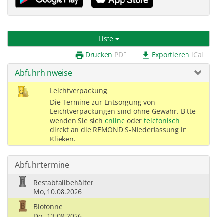
Liste
Drucken
PDF
Exportieren
iCal
print
download
Abfuhrhinweise
Leichtverpackung
Die Termine zur Entsorgung von
Leichtverpackungen sind ohne Gewähr. Bitte
wenden Sie sich
online
oder
telefonisch
direkt an die REMONDIS-Niederlassung in
Klieken.
Abfuhrtermine
Restabfallbehälter
Mo,
10.08.2026
Biotonne
Do,
13.08.2026