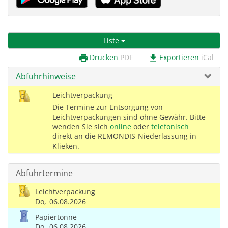
Liste
Drucken
PDF
Exportieren
iCal
print
download
Abfuhrhinweise
Leichtverpackung
Die Termine zur Entsorgung von
Leichtverpackungen sind ohne Gewähr. Bitte
wenden Sie sich
online
oder
telefonisch
direkt an die REMONDIS-Niederlassung in
Klieken.
Abfuhrtermine
Leichtverpackung
Do,
06.08.2026
Papiertonne
Do,
06.08.2026