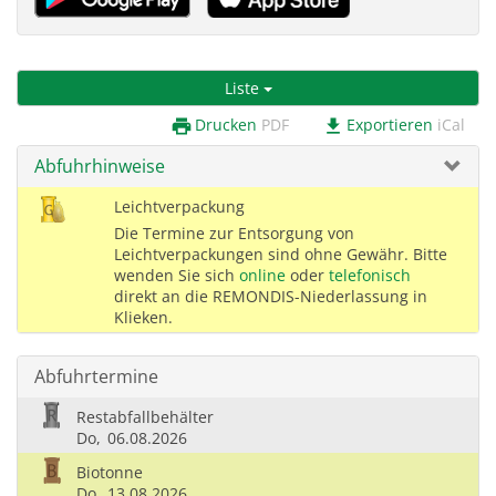
Liste
Drucken
PDF
Exportieren
iCal
print
download
Abfuhrhinweise
Leichtverpackung
Die Termine zur Entsorgung von
Leichtverpackungen sind ohne Gewähr. Bitte
wenden Sie sich
online
oder
telefonisch
direkt an die REMONDIS-Niederlassung in
Klieken.
Abfuhrtermine
Restabfallbehälter
Do,
06.08.2026
Biotonne
Do,
13.08.2026