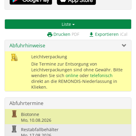
Liste
Drucken
PDF
Exportieren
iCal
print
download
Abfuhrhinweise
Leichtverpackung
Die Termine zur Entsorgung von
Leichtverpackungen sind ohne Gewähr. Bitte
wenden Sie sich
online
oder
telefonisch
direkt an die REMONDIS-Niederlassung in
Klieken.
Abfuhrtermine
Biotonne
Mo,
10.08.2026
Restabfallbehälter
Mo,
17.08.2026