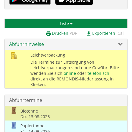
Liste
Drucken
PDF
Exportieren
iCal
print
download
Abfuhrhinweise
Leichtverpackung
Die Termine zur Entsorgung von
Leichtverpackungen sind ohne Gewähr. Bitte
wenden Sie sich
online
oder
telefonisch
direkt an die REMONDIS-Niederlassung in
Klieken.
Abfuhrtermine
Biotonne
Do,
13.08.2026
Papiertonne
Fr,
14.08.2026