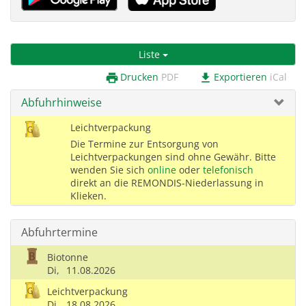
Liste
Drucken
PDF
Exportieren
iCal
print
download
Abfuhrhinweise
Leichtverpackung
Die Termine zur Entsorgung von
Leichtverpackungen sind ohne Gewähr. Bitte
wenden Sie sich
online
oder
telefonisch
direkt an die REMONDIS-Niederlassung in
Klieken.
Abfuhrtermine
Biotonne
Di,
11.08.2026
Leichtverpackung
Di,
18.08.2026