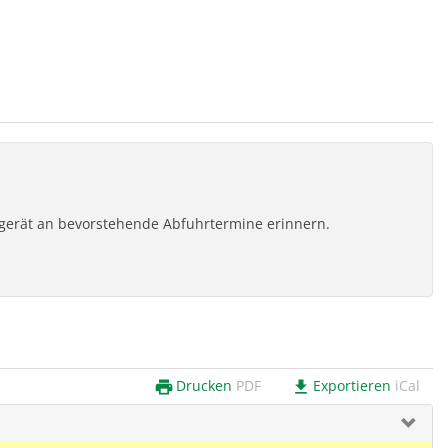
ilgerät an bevorstehende Abfuhrtermine erinnern.
Drucken
PDF
Exportieren
iCal
print
download