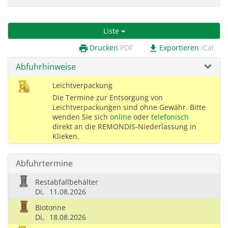
Liste
Drucken
PDF
Exportieren
iCal
print
download
Abfuhrhinweise
Leichtverpackung
Die Termine zur Entsorgung von
Leichtverpackungen sind ohne Gewähr. Bitte
wenden Sie sich
online
oder
telefonisch
direkt an die REMONDIS-Niederlassung in
Klieken.
Abfuhrtermine
Restabfallbehälter
Di,
11.08.2026
Biotonne
Di,
18.08.2026