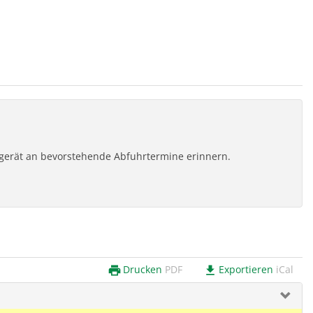
ilgerät an bevorstehende Abfuhrtermine erinnern.
Drucken
PDF
Exportieren
iCal
print
download