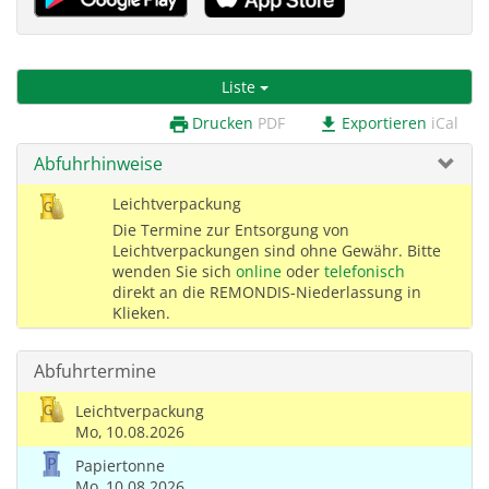
Liste
Drucken
PDF
Exportieren
iCal
print
download
Abfuhrhinweise
Leichtverpackung
Die Termine zur Entsorgung von
Leichtverpackungen sind ohne Gewähr. Bitte
wenden Sie sich
online
oder
telefonisch
direkt an die REMONDIS-Niederlassung in
Klieken.
Abfuhrtermine
Leichtverpackung
Mo,
10.08.2026
Papiertonne
Mo,
10.08.2026