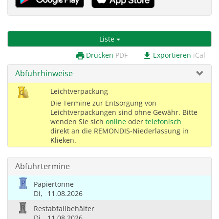
Liste
Drucken
PDF
Exportieren
iCal
print
download
Abfuhrhinweise
Leichtverpackung
Die Termine zur Entsorgung von
Leichtverpackungen sind ohne Gewähr. Bitte
wenden Sie sich
online
oder
telefonisch
direkt an die REMONDIS-Niederlassung in
Klieken.
Abfuhrtermine
Papiertonne
Di,
11.08.2026
Restabfallbehälter
Di,
11.08.2026