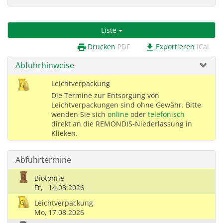
Liste
Drucken
PDF
Exportieren
iCal
print
download
Abfuhrhinweise
Leichtverpackung
Die Termine zur Entsorgung von
Leichtverpackungen sind ohne Gewähr. Bitte
wenden Sie sich
online
oder
telefonisch
direkt an die REMONDIS-Niederlassung in
Klieken.
Abfuhrtermine
Biotonne
Fr,
14.08.2026
Leichtverpackung
Mo,
17.08.2026