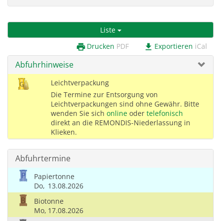
Liste
Drucken
PDF
Exportieren
iCal
print
download
Abfuhrhinweise
Leichtverpackung
Die Termine zur Entsorgung von
Leichtverpackungen sind ohne Gewähr. Bitte
wenden Sie sich
online
oder
telefonisch
direkt an die REMONDIS-Niederlassung in
Klieken.
Abfuhrtermine
Papiertonne
Do,
13.08.2026
Biotonne
Mo,
17.08.2026