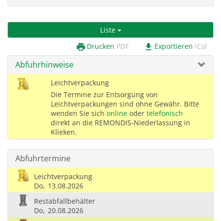
Liste
Drucken
PDF
Exportieren
iCal
print
download
Abfuhrhinweise
Leichtverpackung
Die Termine zur Entsorgung von
Leichtverpackungen sind ohne Gewähr. Bitte
wenden Sie sich
online
oder
telefonisch
direkt an die REMONDIS-Niederlassung in
Klieken.
Abfuhrtermine
Leichtverpackung
Do,
13.08.2026
Restabfallbehälter
Do,
20.08.2026