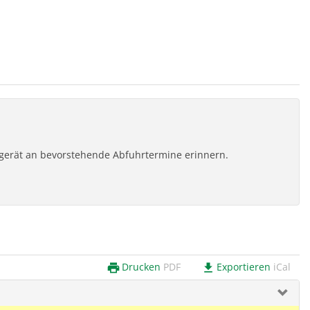
ilgerät an bevorstehende Abfuhrtermine erinnern.
Drucken
PDF
Exportieren
iCal
print
download