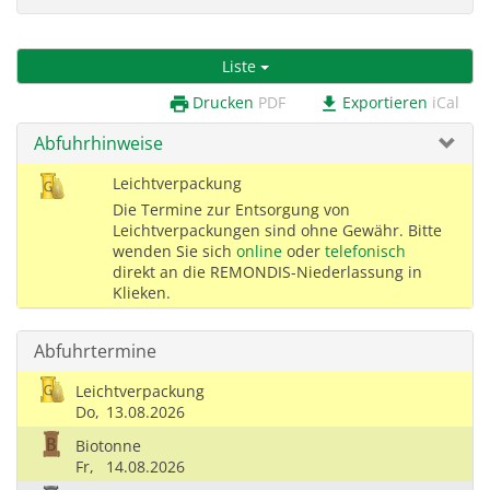
Liste
Drucken
PDF
Exportieren
iCal
print
download
Abfuhrhinweise
Leichtverpackung
Die Termine zur Entsorgung von
Leichtverpackungen sind ohne Gewähr. Bitte
wenden Sie sich
online
oder
telefonisch
direkt an die REMONDIS-Niederlassung in
Klieken.
Abfuhrtermine
Leichtverpackung
Do,
13.08.2026
Biotonne
Fr,
14.08.2026