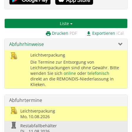
Liste
Drucken
PDF
Exportieren
iCal
print
download
Abfuhrhinweise
Leichtverpackung
Die Termine zur Entsorgung von
Leichtverpackungen sind ohne Gewähr. Bitte
wenden Sie sich
online
oder
telefonisch
direkt an die REMONDIS-Niederlassung in
Klieken.
Abfuhrtermine
Leichtverpackung
Mo,
10.08.2026
Restabfallbehälter
Di,
11.08.2026