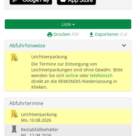
Liste
Drucken
PDF
Exportieren
iCal
print
download
Abfuhrhinweise
Leichtverpackung
Die Termine zur Entsorgung von
Leichtverpackungen sind ohne Gewähr. Bitte
wenden Sie sich
online
oder
telefonisch
direkt an die REMONDIS-Niederlassung in
Klieken.
Abfuhrtermine
Leichtverpackung
Mo,
10.08.2026
Restabfallbehälter
Mi,
12.08.2026