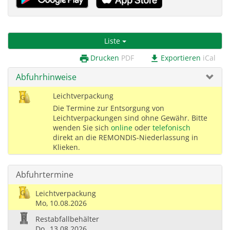
Liste
Drucken
PDF
Exportieren
iCal
print
download
Abfuhrhinweise
Leichtverpackung
Die Termine zur Entsorgung von
Leichtverpackungen sind ohne Gewähr. Bitte
wenden Sie sich
online
oder
telefonisch
direkt an die REMONDIS-Niederlassung in
Klieken.
Abfuhrtermine
Leichtverpackung
Mo,
10.08.2026
Restabfallbehälter
Do,
13.08.2026