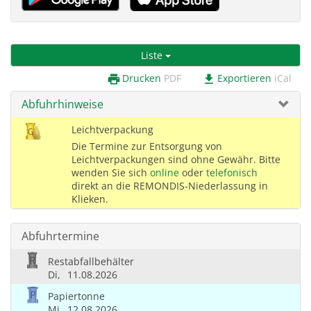
Liste
Drucken
PDF
Exportieren
iCal
print
download
Abfuhrhinweise
Leichtverpackung
Die Termine zur Entsorgung von
Leichtverpackungen sind ohne Gewähr. Bitte
wenden Sie sich
online
oder
telefonisch
direkt an die REMONDIS-Niederlassung in
Klieken.
Abfuhrtermine
Restabfallbehälter
Di,
11.08.2026
Papiertonne
Mi,
12.08.2026