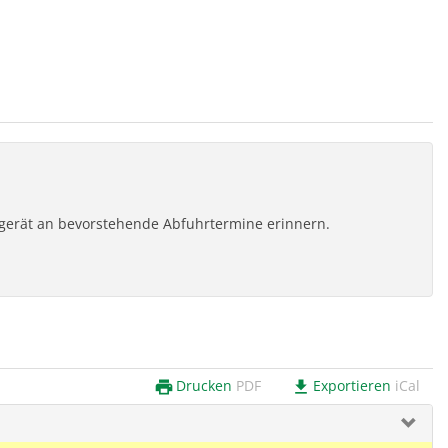
ilgerät an bevorstehende Abfuhrtermine erinnern.
Drucken
PDF
Exportieren
iCal
print
download