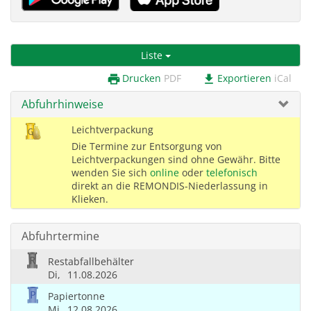
Liste
Drucken
PDF
Exportieren
iCal
print
download
Abfuhrhinweise
Leichtverpackung
Die Termine zur Entsorgung von
Leichtverpackungen sind ohne Gewähr. Bitte
wenden Sie sich
online
oder
telefonisch
direkt an die REMONDIS-Niederlassung in
Klieken.
Abfuhrtermine
Restabfallbehälter
Di,
11.08.2026
Papiertonne
Mi,
12.08.2026