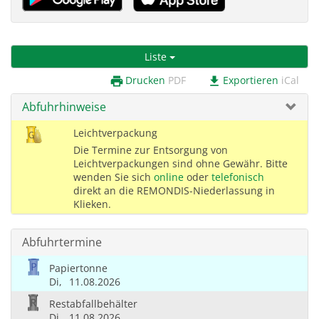
Liste
Drucken
PDF
Exportieren
iCal
print
download
Abfuhrhinweise
Leichtverpackung
Die Termine zur Entsorgung von
Leichtverpackungen sind ohne Gewähr. Bitte
wenden Sie sich
online
oder
telefonisch
direkt an die REMONDIS-Niederlassung in
Klieken.
Abfuhrtermine
Papiertonne
Di,
11.08.2026
Restabfallbehälter
Di,
11.08.2026